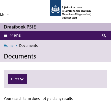
Skip to main content
Skip to main navigation
Rijksinstituut voor
Volksgezondheid en Milieu
EN
Language switcher
Collapsed
Ministerie van Volksgezondheid,
List additional actions
Welzijn en Sport
Draaiboek PSIE
expand
S
Menu
Home
Documents
Documents
Skip searchoptions
Filter
Your search term does not yield any results.