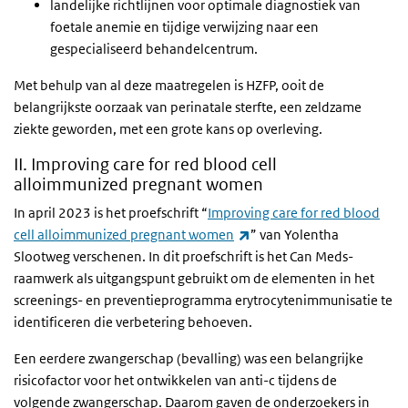
landelijke richtlijnen voor optimale diagnostiek van
foetale anemie en tijdige verwijzing naar een
gespecialiseerd behandelcentrum.
Met behulp van al deze maatregelen is HZFP, ooit de
belangrijkste oorzaak van perinatale sterfte, een zeldzame
ziekte geworden, met een grote kans op overleving.
II. Improving care for red blood cell
alloimmunized pregnant women
In april 2023 is het proefschrift “
Improving care for red blood
(externe link)
cell alloimmunized pregnant women
” van Yolentha
Slootweg verschenen. In dit proefschrift is het Can Meds-
raamwerk als uitgangspunt gebruikt om de elementen in het
screenings- en preventieprogramma erytrocytenimmunisatie te
identificeren die verbetering behoeven.
Een eerdere zwangerschap (bevalling) was een belangrijke
risicofactor voor het ontwikkelen van anti-c tijdens de
volgende zwangerschap. Daarom gaven de onderzoekers in