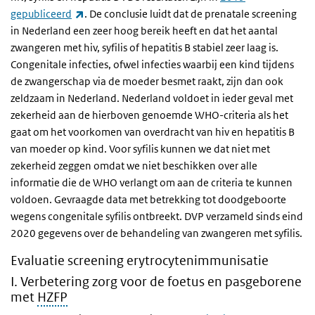
(externe link)
gepubliceerd
. De conclusie luidt dat de prenatale screening
in Nederland een zeer hoog bereik heeft en dat het aantal
zwangeren met hiv, syfilis of hepatitis B stabiel zeer laag is.
Congenitale infecties, ofwel infecties waarbij een kind tijdens
de zwangerschap via de moeder besmet raakt, zijn dan ook
zeldzaam in Nederland. Nederland voldoet in ieder geval met
zekerheid aan de hierboven genoemde WHO-criteria als het
gaat om het voorkomen van overdracht van hiv en hepatitis B
van moeder op kind. Voor syfilis kunnen we dat niet met
zekerheid zeggen omdat we niet beschikken over alle
informatie die de WHO verlangt om aan de criteria te kunnen
voldoen. Gevraagde data met betrekking tot doodgeboorte
wegens congenitale syfilis ontbreekt. DVP verzameld sinds eind
2020 gegevens over de behandeling van zwangeren met syfilis.
Evaluatie
screening erytrocytenimmunisatie
I. Verbetering zorg voor de foetus en pasgeborene
met
HZFP