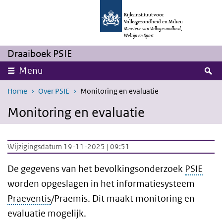
Overslaan en naar de inhoud gaan
Direct naar de hoofdnavigatie
Rijksinstituut voor
Volksgezondheid en Milieu
Ministerie van Volksgezondheid,
Welzijn en Sport
Draaiboek PSIE
Z
Menu
Home
Over PSIE
Monitoring en evaluatie
Monitoring en evaluatie
Wijzigingsdatum 19-11-2025 | 09:51
De gegevens van het bevolkingsonderzoek
PSIE
worden opgeslagen in het informatiesysteem
Praeventis
/Praemis. Dit maakt monitoring en
evaluatie mogelijk.