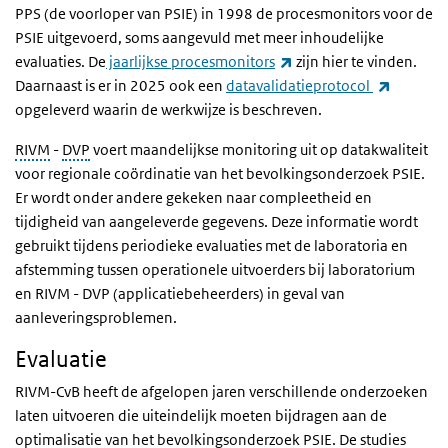
PPS (de voorloper van PSIE) in 1998 de procesmonitors voor de
PSIE uitgevoerd, soms aangevuld met meer inhoudelijke
(externe link)
evaluaties. De
jaarlijkse procesmonitors
zijn hier te vinden.
(externe 
Daarnaast is er in 2025 ook een
datavalidatieprotocol
opgeleverd waarin de werkwijze is beschreven.
RIVM
-
DVP
voert maandelijkse monitoring uit op datakwaliteit
voor regionale coördinatie van het bevolkingsonderzoek PSIE.
Er wordt onder andere gekeken naar compleetheid en
tijdigheid van aangeleverde gegevens. Deze informatie wordt
gebruikt tijdens periodieke evaluaties met de laboratoria en
afstemming tussen operationele uitvoerders bij laboratorium
en RIVM - DVP (applicatiebeheerders) in geval van
aanleveringsproblemen.
Evaluatie
RIVM-CvB heeft de afgelopen jaren verschillende onderzoeken
laten uitvoeren die uiteindelijk moeten bijdragen aan de
optimalisatie van het bevolkingsonderzoek PSIE. De studies