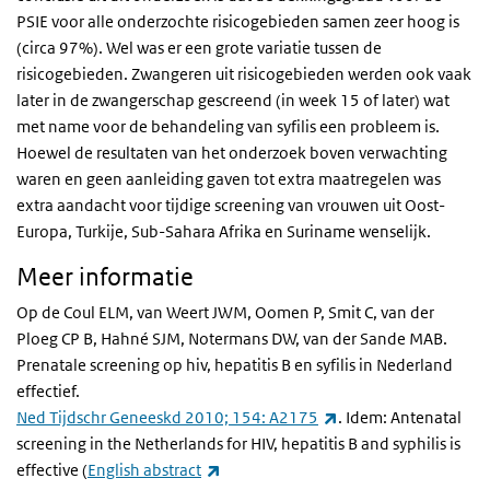
PSIE voor alle onderzochte risicogebieden samen zeer hoog is
(circa 97%). Wel was er een grote variatie tussen de
risicogebieden. Zwangeren uit risicogebieden werden ook vaak
later in de zwangerschap gescreend (in week 15 of later) wat
met name voor de behandeling van syfilis een probleem is.
Hoewel de resultaten van het onderzoek boven verwachting
waren en geen aanleiding gaven tot extra maatregelen was
extra aandacht voor tijdige screening van vrouwen uit Oost-
Europa, Turkije, Sub-Sahara Afrika en Suriname wenselijk.
Meer informatie
Op de Coul ELM, van Weert JWM, Oomen P, Smit C, van der
Ploeg CP B, Hahné SJM, Notermans DW, van der Sande MAB.
Prenatale screening op hiv, hepatitis B en syfilis in Nederland
effectief.
(externe link)
Ned Tijdschr Geneeskd 2010; 154: A2175
. Idem: Antenatal
screening in the Netherlands for HIV, hepatitis B and syphilis is
(externe link)
effective (
English abstract