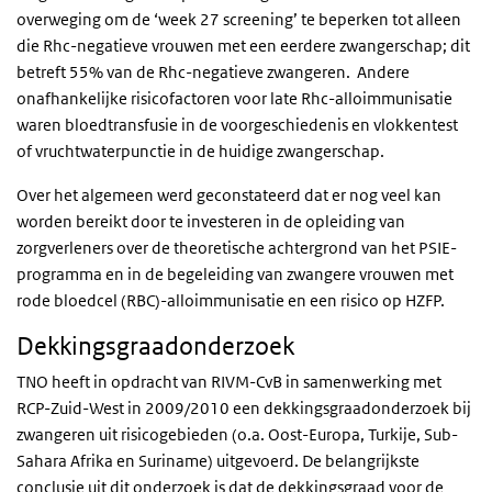
overweging om de ‘week 27 screening’ te beperken tot alleen
die Rhc-negatieve vrouwen met een eerdere zwangerschap; dit
betreft 55% van de Rhc-negatieve zwangeren. Andere
onafhankelijke risicofactoren voor late Rhc-alloimmunisatie
waren bloedtransfusie in de voorgeschiedenis en vlokkentest
of vruchtwaterpunctie in de huidige zwangerschap.
Over het algemeen werd geconstateerd dat er nog veel kan
worden bereikt door te investeren in de opleiding van
zorgverleners over de theoretische achtergrond van het PSIE-
programma en in de begeleiding van zwangere vrouwen met
rode bloedcel (RBC)-alloimmunisatie en een risico op HZFP.
Dekkingsgraadonderzoek
TNO heeft in opdracht van RIVM-CvB in samenwerking met
RCP-Zuid-West in 2009/2010 een dekkingsgraadonderzoek bij
zwangeren uit risicogebieden (o.a. Oost-Europa, Turkije, Sub-
Sahara Afrika en Suriname) uitgevoerd. De belangrijkste
conclusie uit dit onderzoek is dat de dekkingsgraad voor de