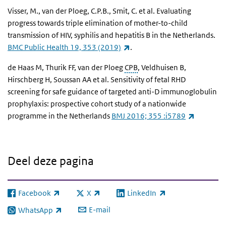
Visser, M., van der Ploeg, C.P.B., Smit, C. et al. Evaluating
progress towards triple elimination of mother-to-child
transmission of HIV, syphilis and hepatitis B in the Netherlands.
(externe link)
BMC Public Health 19, 353 (2019)
.
de Haas M, Thurik FF, van der Ploeg
CPB
, Veldhuisen B,
Hirschberg H, Soussan AA et al. Sensitivity of fetal RHD
screening for safe guidance of targeted anti-D immunoglobulin
prophylaxis: prospective cohort study of a nationwide
(externe 
programme in the Netherlands
BMJ 2016; 355 :i5789
Deel deze pagina
Facebook
X
LinkedIn
(externe link)
(externe link)
(externe link)
E-mail
WhatsApp
(externe link)