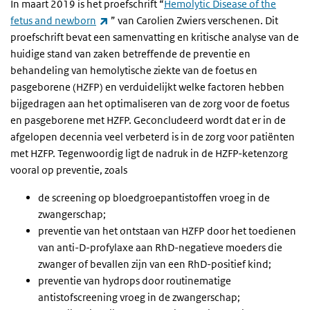
In maart 2019 is het proefschrift “
Hemolytic Disease of the
(externe link)
fetus and newborn
” van Carolien Zwiers verschenen. Dit
proefschrift bevat een samenvatting en kritische analyse van de
huidige stand van zaken betreffende de preventie en
behandeling van hemolytische ziekte van de foetus en
pasgeborene (HZFP) en verduidelijkt welke factoren hebben
bijgedragen aan het optimaliseren van de zorg voor de foetus
en pasgeborene met HZFP. Geconcludeerd wordt dat er in de
afgelopen decennia veel verbeterd is in de zorg voor patiënten
met HZFP. Tegenwoordig ligt de nadruk in de HZFP-ketenzorg
vooral op preventie, zoals
de screening op bloedgroepantistoffen vroeg in de
zwangerschap;
preventie van het ontstaan van HZFP door het toedienen
van anti-D-profylaxe aan RhD-negatieve moeders die
zwanger of bevallen zijn van een RhD-positief kind;
preventie van hydrops door routinematige
antistofscreening vroeg in de zwangerschap;