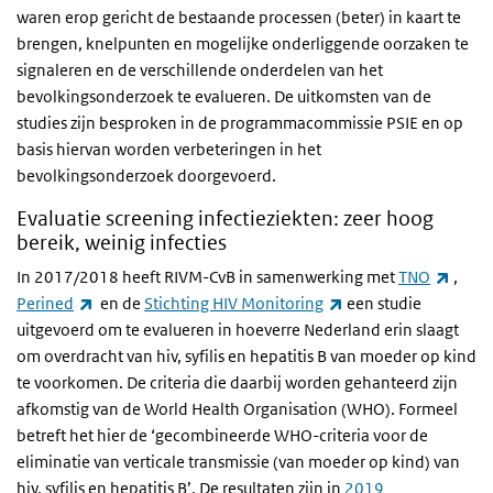
waren erop gericht de bestaande processen (beter) in kaart te
brengen, knelpunten en mogelijke onderliggende oorzaken te
signaleren en de verschillende onderdelen van het
bevolkingsonderzoek te evalueren. De uitkomsten van de
studies zijn besproken in de programmacommissie PSIE en op
basis hiervan worden verbeteringen in het
bevolkingsonderzoek doorgevoerd.
Evaluatie screening infectieziekten: zeer hoog
bereik, weinig infecties
(exter
In 2017/2018 heeft RIVM-CvB in samenwerking met
TNO
,
(externe link)
(externe link)
Perined
en de
Stichting HIV Monitoring
een studie
uitgevoerd om te evalueren in hoeverre Nederland erin slaagt
om overdracht van hiv, syfilis en hepatitis B van moeder op kind
te voorkomen. De criteria die daarbij worden gehanteerd zijn
afkomstig van de World Health Organisation (WHO). Formeel
betreft het hier de ‘gecombineerde WHO-criteria voor de
eliminatie van verticale transmissie (van moeder op kind) van
hiv, syfilis en hepatitis B’. De resultaten zijn in
2019