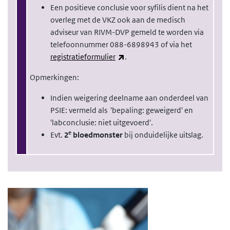
Een positieve conclusie voor syfilis dient na het
overleg met de VKZ ook aan de medisch
adviseur van RIVM-DVP gemeld te worden via
telefoonnummer 088-6898943 of via het
(externe link)
registratieformulier
.
Opmerkingen:
Indien weigering deelname aan onderdeel van
PSIE: vermeld als 'bepaling: geweigerd' en
'labconclusie: niet uitgevoerd'.
e
Evt.
2
bloedmonster
bij onduidelijke uitslag.