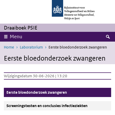
Overslaan en naar de inhoud gaan
Direct naar de hoofdnavigatie
Rijksinstituut voor
Volksgezondheid en Milieu
Ministerie van Volksgezondheid,
Welzijn en Sport
Draaiboek PSIE
Z
Menu
Home
Laboratorium
Eerste bloedonderzoek zwangeren
Eerste bloedonderzoek zwangeren
Wijzigingsdatum 30-06-2026 | 13:20
(Actieve knop)
Eerste bloedonderzoek zwangeren
Screeningstesten en conclusies infectieziekten