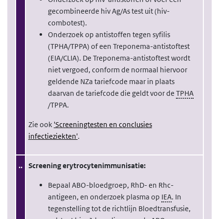
gecombineerde hiv Ag/As test uit (hiv-
combotest).
Onderzoek op antistoffen tegen syfilis
(TPHA/TPPA) of een Treponema-antistoftest
(EIA/CLIA). De Treponema-antistoftest wordt
niet vergoed, conform de normaal hiervoor
geldende NZa tariefcode maar in plaats
daarvan de tariefcode die geldt voor de
TPHA
/TPPA.
Zie ook
'Screeningtesten en conclusies
infectieziekten'
.
..
Screening erytrocytenimmunisatie:
Bepaal ABO-bloedgroep, RhD- en Rhc-
antigeen, en onderzoek plasma op
IEA
. In
tegenstelling tot de richtlijn Bloedtransfusie,