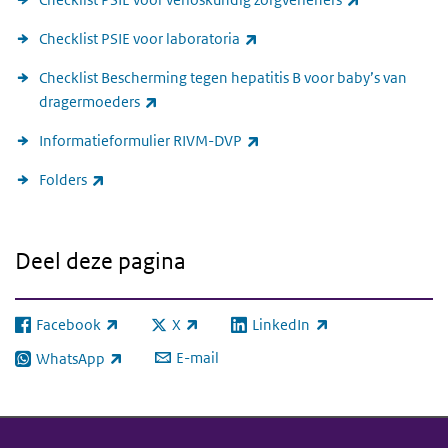
(externe link)
Checklist PSIE voor laboratoria
Checklist Bescherming tegen hepatitis B voor baby’s van
(externe link)
dragermoeders
(externe link)
Informatieformulier RIVM-DVP
(externe link)
Folders
Deel deze pagina
Facebook
X
LinkedIn
(externe link)
(externe link)
(externe link)
E-mail
WhatsApp
(externe link)