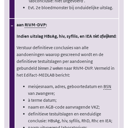
'labconclusie: niet uitgevoerd'.
Evt. 2e bloedmonster bij onduidelijke uitslag.
..
aan
RIVM-DVP
:
Indien uitslag HBsAg, hiv, syfilis, en IEA
niet afwijkend
:
Verstuur definitieve conclusies van alle
aandoeningen waarop gescreend wordt en de
definitieve testuitslagen per aandoening
gebundeld
binnen 2 weken
naar RIVM-DVP. Vermeld in
het Edifact-MEDLAB bericht:
meisjesnaam, adres, geboortedatum en
BSN
van zwangere;
à terme datum;
naam en AGB-code aanvragende VKZ;
definitieve testuitslagen en eenduidige
conclusie: HBsAg, hiv, syfilis, RhD, Rhc en IEA;
naam uitvoerend laboratorium;