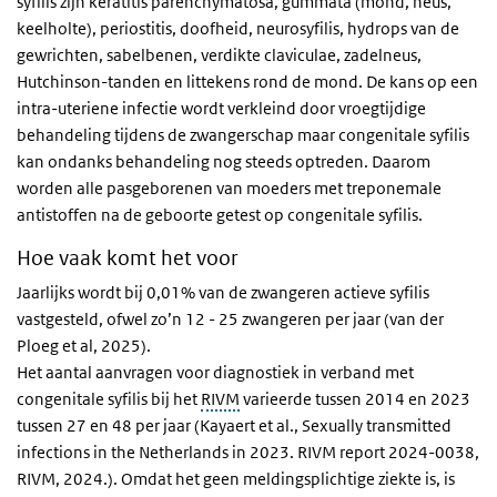
syfilis zijn keratitis parenchymatosa, gummata (mond, neus,
keelholte), periostitis, doofheid, neurosyfilis, hydrops van de
gewrichten, sabelbenen, verdikte claviculae, zadelneus,
Hutchinson-tanden en littekens rond de mond. De kans op een
intra-uteriene infectie wordt verkleind door vroegtijdige
behandeling tijdens de zwangerschap maar congenitale syfilis
kan ondanks behandeling nog steeds optreden. Daarom
worden alle pasgeborenen van moeders met treponemale
antistoffen na de geboorte getest op congenitale syfilis.
Hoe vaak komt het voor
Jaarlijks wordt bij 0,01% van de zwangeren actieve syfilis
vastgesteld, ofwel zo’n 12 - 25 zwangeren per jaar (van der
Ploeg et al, 2025).
Het aantal aanvragen voor diagnostiek in verband met
congenitale syfilis bij het
RIVM
varieerde tussen 2014 en 2023
tussen 27 en 48 per jaar (Kayaert et al., Sexually transmitted
infections in the Netherlands in 2023. RIVM report 2024-0038,
RIVM, 2024.). Omdat het geen meldingsplichtige ziekte is, is