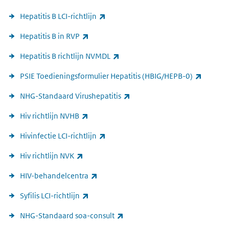
(externe link)
Hepatitis B LCI-richtlijn
(externe link)
Hepatitis B in RVP
(externe link)
Hepatitis B richtlijn NVMDL
(externe
PSIE Toedieningsformulier Hepatitis (HBIG/HEPB-0)
(externe link)
NHG-Standaard Virushepatitis
(externe link)
Hiv richtlijn NVHB
(externe link)
Hivinfectie LCI-richtlijn
(externe link)
Hiv richtlijn NVK
(externe link)
HIV-behandelcentra
(externe link)
Syfilis LCI-richtlijn
(externe link)
NHG-Standaard soa-consult