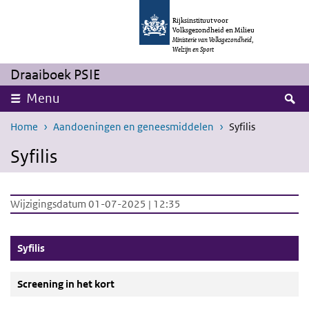
Overslaan en naar de inhoud gaan
Direct naar de hoofdnavigatie
Rijksinstituut voor
Volksgezondheid en Milieu
Ministerie van Volksgezondheid,
Welzijn en Sport
Draaiboek PSIE
Z
Menu
Home
Aandoeningen en geneesmiddelen
Syfilis
Syfilis
Wijzigingsdatum 01-07-2025 | 12:35
(Actieve knop)
Syfilis
Screening in het kort