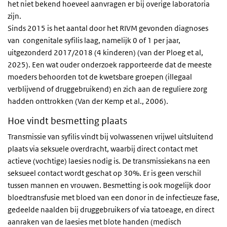
het niet bekend hoeveel aanvragen er bij overige laboratoria
zijn.
Sinds 2015 is het aantal door het RIVM gevonden diagnoses
van congenitale syfilis laag, namelijk 0 of 1 per jaar,
uitgezonderd 2017/2018 (4 kinderen) (van der Ploeg et al,
2025). Een wat ouder onderzoek rapporteerde dat de meeste
moeders behoorden tot de kwetsbare groepen (illegaal
verblijvend of druggebruikend) en zich aan de reguliere zorg
hadden onttrokken (Van der Kemp et al., 2006).
Hoe vindt besmetting plaats
Transmissie van syfilis vindt bij volwassenen vrijwel uitsluitend
plaats via seksuele overdracht, waarbij direct contact met
actieve (vochtige) laesies nodig is. De transmissiekans na een
seksueel contact wordt geschat op 30%. Er is geen verschil
tussen mannen en vrouwen. Besmetting is ook mogelijk door
bloedtransfusie met bloed van een donor in de infectieuze fase,
gedeelde naalden bij druggebruikers of via tatoeage, en direct
aanraken van de laesies met blote handen (medisch