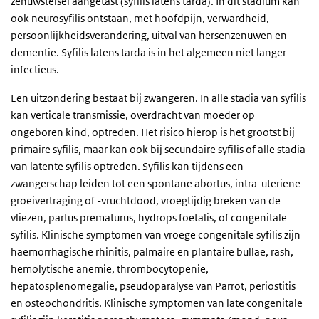
zenuwstelsel aangetast (syfilis latens tarda). In dit stadium kan
ook neurosyfilis ontstaan, met hoofdpijn, verwardheid,
persoonlijkheidsverandering, uitval van hersenzenuwen en
dementie. Syfilis latens tarda is in het algemeen niet langer
infectieus.
Een uitzondering bestaat bij zwangeren. In alle stadia van syfilis
kan verticale transmissie, overdracht van moeder op
ongeboren kind, optreden. Het risico hierop is het grootst bij
primaire syfilis, maar kan ook bij secundaire syfilis of alle stadia
van latente syfilis optreden. Syfilis kan tijdens een
zwangerschap leiden tot een spontane abortus, intra-uteriene
groeivertraging of -vruchtdood, vroegtijdig breken van de
vliezen, partus prematurus, hydrops foetalis, of congenitale
syfilis. Klinische symptomen van vroege congenitale syfilis zijn
haemorrhagische rhinitis, palmaire en plantaire bullae, rash,
hemolytische anemie, thrombocytopenie,
hepatosplenomegalie, pseudoparalyse van Parrot, periostitis
en osteochondritis. Klinische symptomen van late congenitale