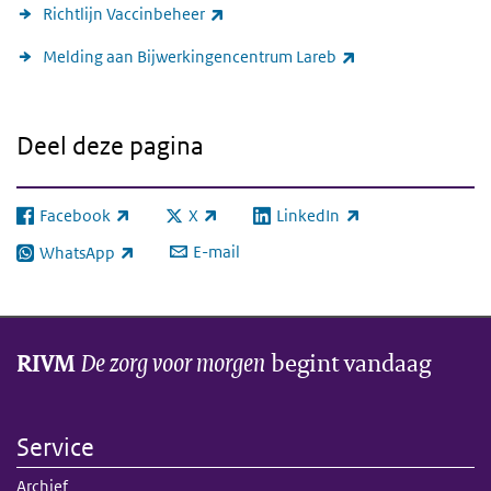
(externe link)
Richtlijn Vaccinbeheer
(externe link)
Melding aan Bijwerkingencentrum Lareb
Deel deze pagina
Facebook
X
LinkedIn
(externe link)
(externe link)
(externe link)
E-mail
WhatsApp
(externe link)
De zorg voor morgen
begint vandaag
RIVM
Service
Archief