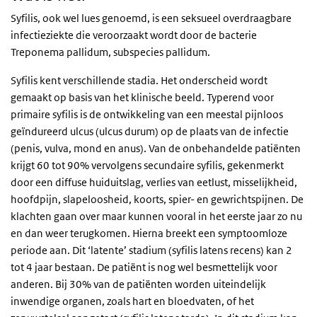
Syfilis, ook wel lues genoemd, is een seksueel overdraagbare
infectieziekte die veroorzaakt wordt door de bacterie
Treponema pallidum, subspecies pallidum.
Syfilis kent verschillende stadia. Het onderscheid wordt
gemaakt op basis van het klinische beeld. Typerend voor
primaire syfilis is de ontwikkeling van een meestal pijnloos
geïndureerd ulcus (ulcus durum) op de plaats van de infectie
(penis, vulva, mond en anus). Van de onbehandelde patiënten
krijgt 60 tot 90% vervolgens secundaire syfilis, gekenmerkt
door een diffuse huiduitslag, verlies van eetlust, misselijkheid,
hoofdpijn, slapeloosheid, koorts, spier- en gewrichtspijnen. De
klachten gaan over maar kunnen vooral in het eerste jaar zo nu
en dan weer terugkomen. Hierna breekt een symptoomloze
periode aan. Dit ‘latente’ stadium (syfilis latens recens) kan 2
tot 4 jaar bestaan. De patiënt is nog wel besmettelijk voor
anderen. Bij 30% van de patiënten worden uiteindelijk
inwendige organen, zoals hart en bloedvaten, of het